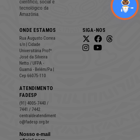
científico, social e
tecnológico da
Amazônia.
ONDE ESTAMOS
SIGA-NOS
Rua Augusto Correa
s/n | Cidade
Universitária Profº
José da Silveira
Netto / UFPA -
Guamá - Belém/Pa |
Cep 66075-110
ATENDIMENTO
FADESP
(91) 4005-7440 /
7441 / 7442
centraldeatendiment
o@fadesp.org.br
Nosso e-mail