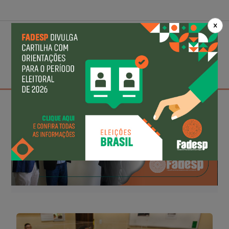
Ir para o
×
conteúdo
MENU
https://coordenador.fadesp.org.br/login?ReturnUrl=%2F