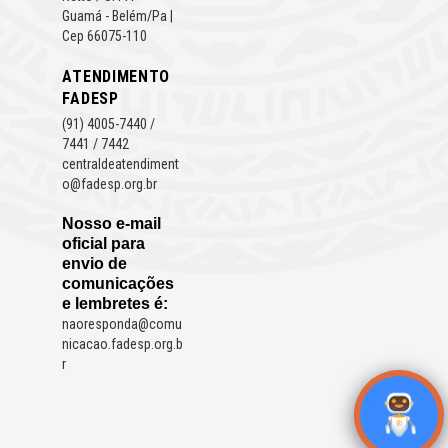
Guamá - Belém/Pa |
Cep 66075-110
ATENDIMENTO
FADESP
(91) 4005-7440 /
7441 / 7442
centraldeatendiment
o@fadesp.org.br
Nosso e-mail
oficial para
envio de
comunicações
e lembretes é:
naoresponda@comu
nicacao.fadesp.org.b
r