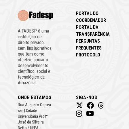
PORTAL DO
COORDENADOR
PORTAL DA
A FADESP é uma
TRANSPARÊNCIA
instituição de
PERGUNTAS
direito privado,
FREQUENTES
sem fins lucrativos,
que tem como
PROTOCOLO
objetivo apoiar o
desenvolvimento
científico, social e
tecnológico da
Amazônia.
ONDE ESTAMOS
SIGA-NOS
Rua Augusto Correa
s/n | Cidade
Universitária Profº
José da Silveira
Netto / UFPA -