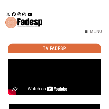
Ir para o
conteúdo
MENU
TV FADESP