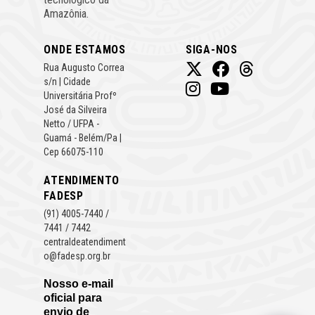
Amazônia.
ONDE ESTAMOS
SIGA-NOS
Rua Augusto Correa
s/n | Cidade
Universitária Profº
José da Silveira
Netto / UFPA -
Guamá - Belém/Pa |
Cep 66075-110
ATENDIMENTO
FADESP
(91) 4005-7440 /
7441 / 7442
centraldeatendiment
o@fadesp.org.br
Nosso e-mail
oficial para
envio de