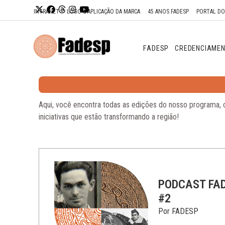
Ir para o
INTRANET
LOGO & APLICAÇÃO DA MARCA
45 ANOS FADESP
PORTAL D
conteúdo
FADESP
CREDENCIAME
Aqui, você encontra todas as edições do nosso programa, c
iniciativas que estão transformando a região!
PODCAST FA
#2
Por FADESP