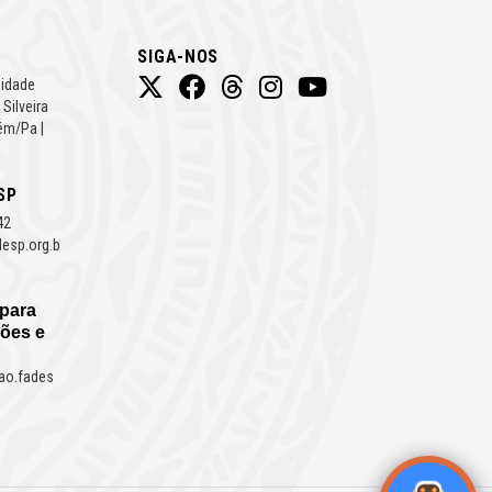
SIGA-NOS
Cidade
 Silveira
ém/Pa |
SP
42
esp.org.b
 para
ões e
ao.fades