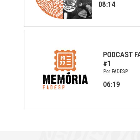
08:14
PODCAST F
#1
Por FADESP
06:19