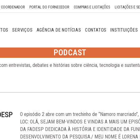
O COORDENADOR
PORTAL DO FORNECEDOR
COMPRAS E LICITAÇÕES
LICITAÇÕES E S
NTOS
SERVIÇOS
AGÊNCIA DE NOTÍCIAS
CONTATOS
INSTITUIÇÕES
PODCAST
om entrevistas, debates e histórias sobre ciência, tecnologia e suste
DESP
O episódio 2 abre com um trechinho de “Namoro marcriado”, 
LOC: OLÁ, SEJAM BEM-VINDOS E VINDAS A MAIS UM EPI
DA FADESP DEDICADA À HISTÓRIA E IDENTIDADE DA FU
DESENVOLVIMENTO DA PESQUISA./ MEU NOME É LORENA F