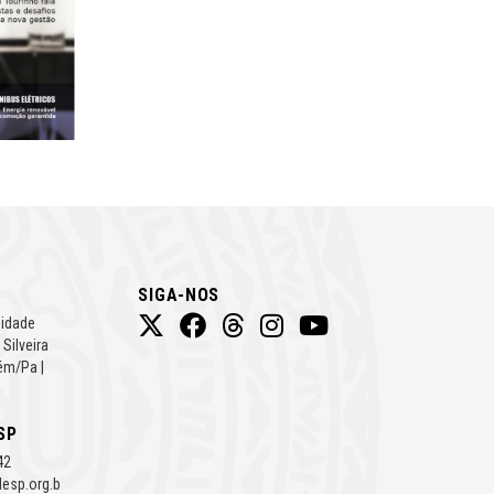
SIGA-NOS
Cidade
 Silveira
ém/Pa |
SP
42
esp.org.b