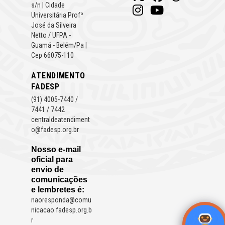
s/n | Cidade
Universitária Profº
José da Silveira
Netto / UFPA -
Guamá - Belém/Pa |
Cep 66075-110
ATENDIMENTO
FADESP
(91) 4005-7440 /
7441 / 7442
centraldeatendiment
o@fadesp.org.br
Nosso e-mail
oficial para
envio de
comunicações
e lembretes é:
naoresponda@comu
nicacao.fadesp.org.b
r