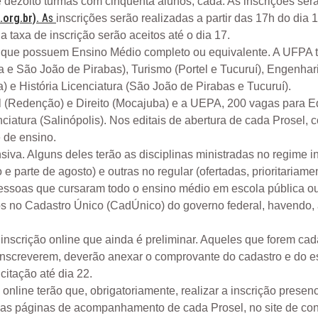
e dezoito turmas com cinquenta alunos, cada. As inscrições ser
org.br).
As
inscrições serão realizadas a partir das 17h do dia 
 taxa de inscrição serão aceitos até o dia 17.
s que possuem Ensino Médio completo ou equivalente. A UFPA 
 e São João de Pirabas), Turismo (Portel e Tucuruí), Engenhari
 e História Licenciatura (São João de Pirabas e Tucuruí).
l (Redenção) e Direito (Mocajuba) e a UEPA, 200 vagas para 
iatura (Salinópolis). Nos editais de abertura de cada Prosel, c
 de ensino.
va. Alguns deles terão as disciplinas ministradas no regime int
e parte de agosto) e outras no regular (ofertadas, prioritaria
essoas que cursaram todo o ensino médio em escola pública ou 
s no Cadastro Único (CadÚnico) do governo federal, havendo, a
nscrição online que ainda é preliminar. Aqueles que forem ca
 inscreverem, deverão anexar o comprovante do cadastro e do es
citação até dia 22.
 online terão que, obrigatoriamente, realizar a inscrição prese
 nas páginas de acompanhamento de cada Prosel, no site de co