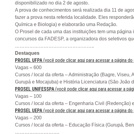
disponibilizado no dia 2 de agosto.
A prova de conhecimentos será realizada dia 11 de agos
fazer a prova nesta referida localidade. Eles responder
Química e Biologia) e elaborarão uma Redação.
O Prosel de cada uma das instituições tem uma página i
concursos da FADESP, a organizadora dos seletivos que
…………………………………………..
Destaques
PROSEL UFPA
(você pode clicar aqui para acessar a página do
Vagas
–
600
Cursos / local da oferta – Administração (Bagre, Viseu,
Gurupá e Mocajuba) e História Licenciatura (São João d
PROSEL UNIFESSPA
(você pode clicar aqui para acessar a pág
Vagas – 100
Cursos / local da oferta – Engenharia Civil (Redenção) 
PROSEL UEPA
(você pode clicar aqui para acessar a página do
Vagas – 200
Cursos / local da oferta – Educação Física (Gurupá, Ben
……………………….