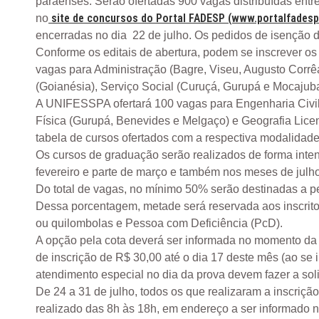
paraenses. Serão ofertadas 900 vagas distribuídas entr
site de concursos do Portal FADESP (www.portalfadesp.
no
encerradas no dia 22 de julho. Os pedidos de isenção da
Conforme os editais de abertura, podem se inscrever o
vagas para Administração (Bagre, Viseu, Augusto Corrêa
(Goianésia), Serviço Social (Curuçá, Gurupá e Mocajuba)
A UNIFESSPA ofertará 100 vagas para Engenharia Civi
Física (Gurupá, Benevides e Melgaço) e Geografia Licenc
tabela de cursos ofertados com a respectiva modalidade
Os cursos de graduação serão realizados de forma intensi
fevereiro e parte de março e também nos meses de julho 
Do total de vagas, no mínimo 50% serão destinadas a p
Dessa porcentagem, metade será reservada aos inscrito
ou quilombolas e Pessoa com Deficiência (PcD).
A opção pela cota deverá ser informada no momento da i
de inscrição de R$ 30,00 até o dia 17 deste mês (ao se
atendimento especial no dia da prova devem fazer a soli
De 24 a 31 de julho, todos os que realizaram a inscrição
realizado das 8h às 18h, em endereço a ser informado