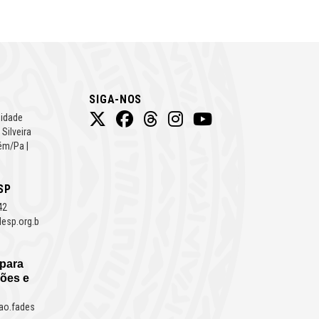
SIGA-NOS
Cidade
 Silveira
ém/Pa |
SP
42
esp.org.b
 para
ões e
ao.fades