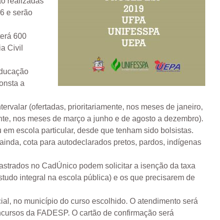
ão realizadas
16 e serão
terá 600
a Civil
Educação
onsta a
ervalar (ofertadas, prioritariamente, nos meses de janeiro,
mente, nos meses de março a junho e de agosto a dezembro).
em escola particular, desde que tenham sido bolsistas.
inda, cota para autodeclarados pretos, pardos, indígenas
dastrados no CadÚnico podem solicitar a isenção da taxa
tudo integral na escola pública) e os que precisarem de
ncial, no município do curso escolhido. O atendimento será
ncursos da FADESP. O cartão de confirmação será