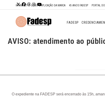
Ir para o
INTRANET
LOGO & APLICAÇÃO DA MARCA
45 ANOS FADESP
PORTAL D
conteúdo
FADESP
CREDENCIAME
AVISO: atendimento ao público
O expediente na FADESP será encerrado às 15h, amanhã,