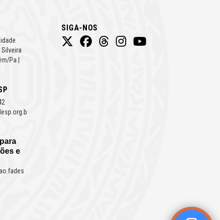
SIGA-NOS
Cidade
 Silveira
ém/Pa |
SP
42
esp.org.b
 para
ões e
ao.fades