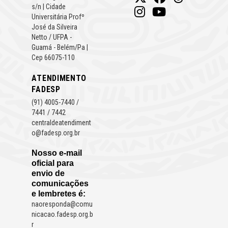
s/n | Cidade
Universitária Profº
José da Silveira
Netto / UFPA -
Guamá - Belém/Pa |
Cep 66075-110
ATENDIMENTO
FADESP
(91) 4005-7440 /
7441 / 7442
centraldeatendiment
o@fadesp.org.br
Nosso e-mail
oficial para
envio de
comunicações
e lembretes é:
naoresponda@comu
nicacao.fadesp.org.b
r