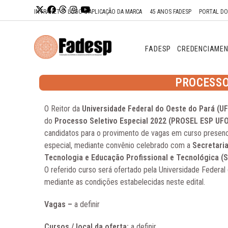
Ir para o
INTRANET
LOGO & APLICAÇÃO DA MARCA
45 ANOS FADESP
PORTAL D
conteúdo
FADESP
CREDENCIAME
PROCESSO
O Reitor da
Universidade Federal do Oeste do Pará (U
do
Processo Seletivo Especial 2022 (PROSEL ESP UF
candidatos para o provimento de vagas em curso presen
especial, mediante convênio celebrado com a
Secretaria
Tecnologia e Educação Profissional e Tecnológica 
O referido curso será ofertado pela Universidade Federa
mediante as condições estabelecidas neste edital.
Vagas –
a definir
Cursos / local da oferta:
a definir