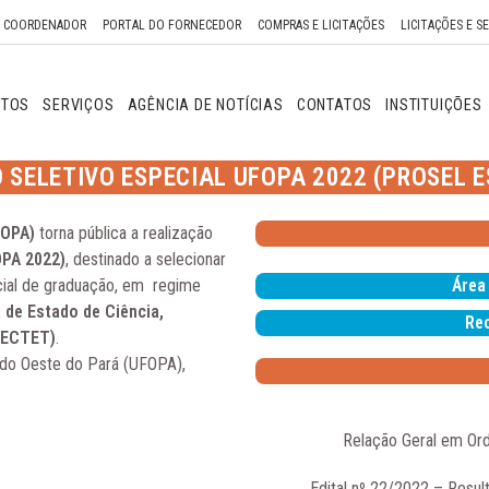
O COORDENADOR
PORTAL DO FORNECEDOR
COMPRAS E LICITAÇÕES
LICITAÇÕES E S
NTOS
SERVIÇOS
AGÊNCIA DE NOTÍCIAS
CONTATOS
INSTITUIÇÕES
 SELETIVO ESPECIAL UFOPA 2022 (PROSEL E
FOPA)
torna pública a realização
OPA 2022)
, destinado a selecionar
cial de graduação, em regime
Área
 de Estado de Ciência,
Rec
(SECTET)
.
l do Oeste do Pará (UFOPA),
Relação Geral em Or
Edital nº 22/2022 – Resul