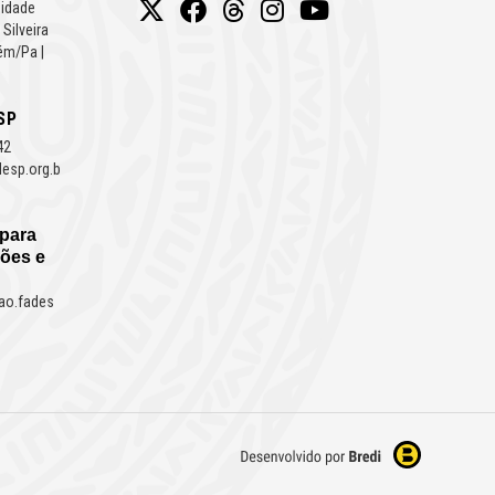
Cidade
 Silveira
ém/Pa |
SP
42
esp.org.b
 para
ões e
ao.fades