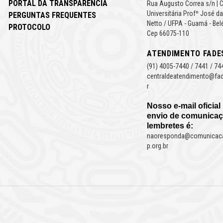
PORTAL DA TRANSPARÊNCIA
Rua Augusto Correa s/n | 
Universitária Profº José da
PERGUNTAS FREQUENTES
Netto / UFPA - Guamá - Bel
PROTOCOLO
Cep 66075-110
ATENDIMENTO FADE
(91) 4005-7440 / 7441 / 74
centraldeatendimento@fad
r
Nosso e-mail oficial
envio de comunicaç
lembretes é:
naoresponda@comunicac
p.org.br