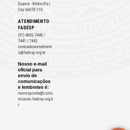
Guamá - Belém/Pa |
Cep 66075-110
ATENDIMENTO
FADESP
(91) 4005-7440 /
7441 / 7442
centraldeatendiment
o@fadesp.org.br
Nosso e-mail
oficial para
envio de
comunicações
e lembretes é:
naoresponda@comu
nicacao.fadesp.org.b
r