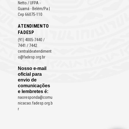
Netto / UFPA -
Guamá - Belém/Pa |
Cep 66075-110
ATENDIMENTO
FADESP
(91) 4005-7440 /
7441 / 7442
centraldeatendiment
o@fadesp.org.br
Nosso e-mail
oficial para
envio de
comunicações
e lembretes é:
naoresponda@comu
nicacao.fadesp.org.b
r