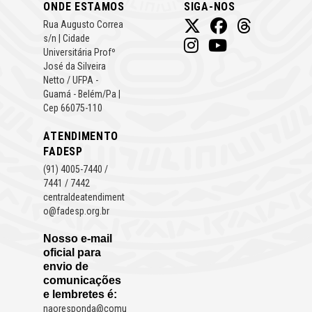
ONDE ESTAMOS
SIGA-NOS
Rua Augusto Correa
s/n | Cidade
Universitária Profº
José da Silveira
Netto / UFPA -
Guamá - Belém/Pa |
Cep 66075-110
ATENDIMENTO
FADESP
(91) 4005-7440 /
7441 / 7442
centraldeatendiment
o@fadesp.org.br
Nosso e-mail
oficial para
envio de
comunicações
e lembretes é:
naoresponda@comu