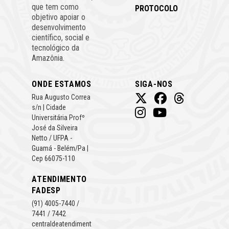
que tem como
PROTOCOLO
objetivo apoiar o
desenvolvimento
científico, social e
tecnológico da
Amazônia.
ONDE ESTAMOS
SIGA-NOS
Rua Augusto Correa
s/n | Cidade
Universitária Profº
José da Silveira
Netto / UFPA -
Guamá - Belém/Pa |
Cep 66075-110
ATENDIMENTO
FADESP
(91) 4005-7440 /
7441 / 7442
centraldeatendiment