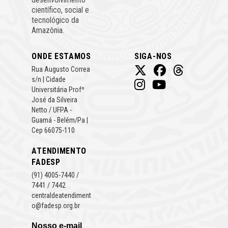
científico, social e
tecnológico da
Amazônia.
ONDE ESTAMOS
SIGA-NOS
Rua Augusto Correa
s/n | Cidade
Universitária Profº
José da Silveira
Netto / UFPA -
Guamá - Belém/Pa |
Cep 66075-110
ATENDIMENTO
FADESP
(91) 4005-7440 /
7441 / 7442
centraldeatendiment
o@fadesp.org.br
Nosso e-mail