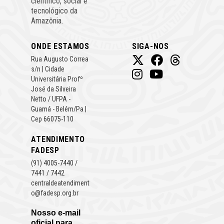
científico, social e
tecnológico da
Amazônia.
ONDE ESTAMOS
SIGA-NOS
Rua Augusto Correa
s/n | Cidade
Universitária Profº
José da Silveira
Netto / UFPA -
Guamá - Belém/Pa |
Cep 66075-110
ATENDIMENTO
FADESP
(91) 4005-7440 /
7441 / 7442
centraldeatendiment
o@fadesp.org.br
Nosso e-mail
oficial para