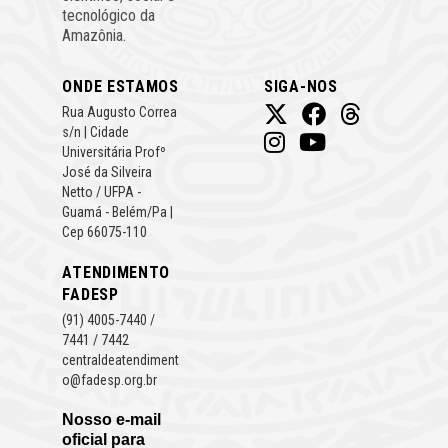
tecnológico da
Amazônia.
ONDE ESTAMOS
SIGA-NOS
Rua Augusto Correa
s/n | Cidade
Universitária Profº
José da Silveira
Netto / UFPA -
Guamá - Belém/Pa |
Cep 66075-110
ATENDIMENTO
FADESP
(91) 4005-7440 /
7441 / 7442
centraldeatendiment
o@fadesp.org.br
Nosso e-mail
oficial para