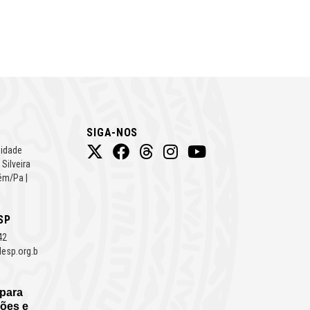
SIGA-NOS
Cidade
 Silveira
ém/Pa |
SP
42
esp.org.b
 para
ões e