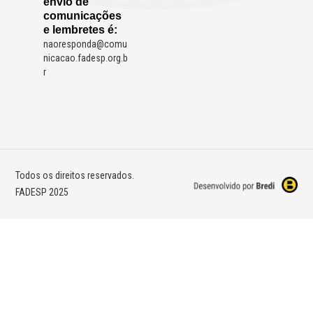
envio de
comunicações
e lembretes é:
naoresponda@comu
nicacao.fadesp.org.b
r
Todos os direitos reservados.
FADESP 2025