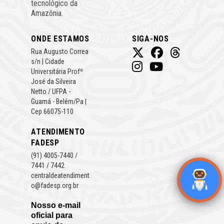
tecnológico da
Amazônia.
ONDE ESTAMOS
SIGA-NOS
Rua Augusto Correa
s/n | Cidade
Universitária Profº
José da Silveira
Netto / UFPA -
Guamá - Belém/Pa |
Cep 66075-110
ATENDIMENTO
FADESP
(91) 4005-7440 /
7441 / 7442
centraldeatendiment
o@fadesp.org.br
Nosso e-mail
oficial para