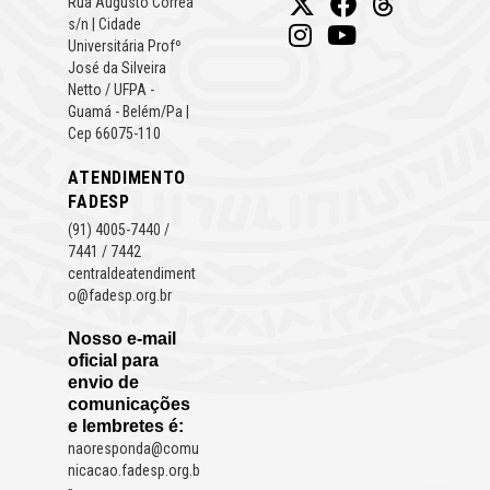
Rua Augusto Correa
s/n | Cidade
Universitária Profº
José da Silveira
Netto / UFPA -
Guamá - Belém/Pa |
Cep 66075-110
ATENDIMENTO
FADESP
(91) 4005-7440 /
7441 / 7442
centraldeatendiment
o@fadesp.org.br
Nosso e-mail
oficial para
envio de
comunicações
e lembretes é:
naoresponda@comu
nicacao.fadesp.org.b