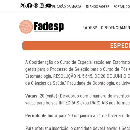
Ir para o
INTRANET
LOGO & APLICAÇÃO DA MARCA
45 ANOS FADESP
PORTAL D
conteúdo
FADESP
CREDENCIAME
ESPEC
A Coordenação do Curso de Especialização em Estomatol
gerais para o Processo de Seleção para o Curso de Pós
Estomatologia, RESOLUÇÃO N. 5.645, DE 20 DE JUNHO DE 
de Ciências da Saúde/ Faculdade de Odontologia, da Uni
Vagas:
20 (vinte) (De acordo com o número de inscritos
vagas para bolsas INTEGRAIS e/ou PARCIAIS nos termos d
Período de Inscrição:
20 de janeiro a 21 de fevereiro d
Para efetuar a inscrição, o candidato deverá enviar à Secr