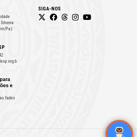
SIGA-NOS
Cidade
 Silveira
ém/Pa |
SP
42
esp.org.b
 para
ões e
ao.fades