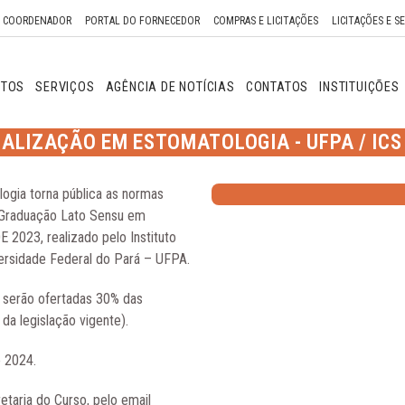
O COORDENADOR
PORTAL DO FORNECEDOR
COMPRAS E LICITAÇÕES
LICITAÇÕES E S
NTOS
SERVIÇOS
AGÊNCIA DE NOTÍCIAS
CONTATOS
INSTITUIÇÕES
IALIZAÇÃO EM ESTOMATOLOGIA - UFPA / ICS 
ogia torna pública as normas
-Graduação Lato Sensu em
2023, realizado pelo Instituto
versidade Federal do Pará – UFPA.
, serão ofertadas 30% das
a legislação vigente).
e 2024.
etaria do Curso, pelo email