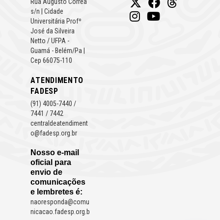
Rua Augusto Correa
s/n | Cidade
Universitária Profº
José da Silveira
Netto / UFPA -
Guamá - Belém/Pa |
Cep 66075-110
ATENDIMENTO
FADESP
(91) 4005-7440 /
7441 / 7442
centraldeatendiment
o@fadesp.org.br
Nosso e-mail
oficial para
envio de
comunicações
e lembretes é:
naoresponda@comu
nicacao.fadesp.org.b