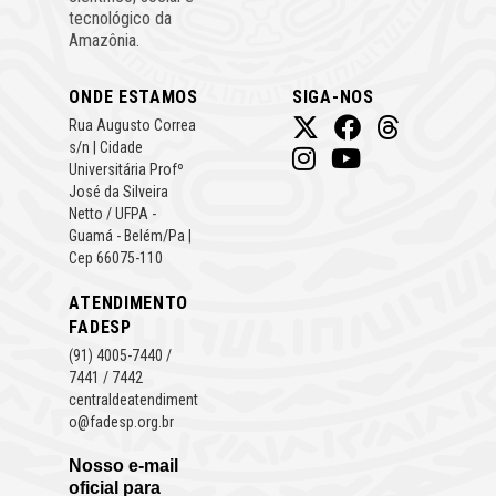
tecnológico da
Amazônia.
ONDE ESTAMOS
SIGA-NOS
Rua Augusto Correa
s/n | Cidade
Universitária Profº
José da Silveira
Netto / UFPA -
Guamá - Belém/Pa |
Cep 66075-110
ATENDIMENTO
FADESP
(91) 4005-7440 /
7441 / 7442
centraldeatendiment
o@fadesp.org.br
Nosso e-mail
oficial para