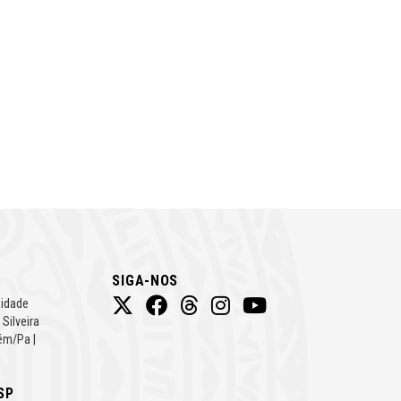
SIGA-NOS
Cidade
 Silveira
ém/Pa |
SP