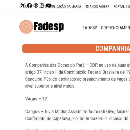
Ir para o
INTRANET
LOGO & APLICAÇÃO DA MARCA
45 ANOS FADESP
PORTAL D
conteúdo
FADESP
CREDENCIAME
COMPANHIA 
A Companhia das Docas do Pará – CDP, no uso de suas a
artigo 37, inciso II da Constituição Federal Brasileira de 1
Concurso Público destinado ao preenchimento de vagas d
nível superior e nível médio.
Vagas –
12
Cargos –
Nivel Médio: Assistente Administrativo, Auxili
Conferente de Capatazia, Fiel de Armazem e Técnico de 