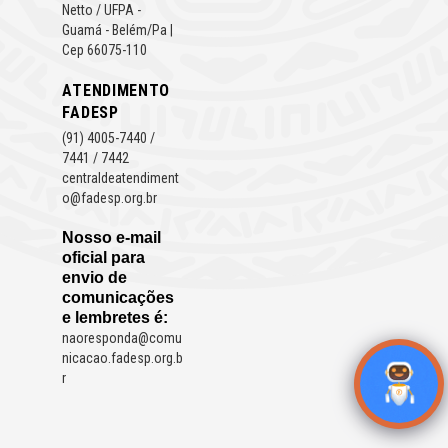
Netto / UFPA -
Guamá - Belém/Pa |
Cep 66075-110
ATENDIMENTO
FADESP
(91) 4005-7440 /
7441 / 7442
centraldeatendiment
o@fadesp.org.br
Nosso e-mail
oficial para
envio de
comunicações
e lembretes é:
naoresponda@comu
nicacao.fadesp.org.b
r