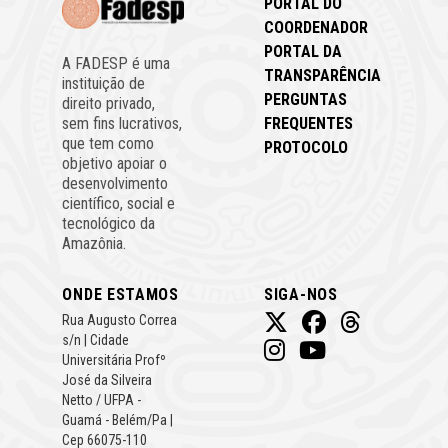
PORTAL DO
COORDENADOR
PORTAL DA
A FADESP é uma
TRANSPARÊNCIA
instituição de
PERGUNTAS
direito privado,
FREQUENTES
sem fins lucrativos,
que tem como
PROTOCOLO
objetivo apoiar o
desenvolvimento
científico, social e
tecnológico da
Amazônia.
ONDE ESTAMOS
SIGA-NOS
Rua Augusto Correa
s/n | Cidade
Universitária Profº
José da Silveira
Netto / UFPA -
Guamá - Belém/Pa |
Cep 66075-110