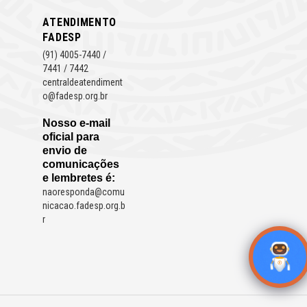
ATENDIMENTO
FADESP
(91) 4005-7440 /
7441 / 7442
centraldeatendiment
o@fadesp.org.br
Nosso e-mail
oficial para
envio de
comunicações
e lembretes é:
naoresponda@comu
nicacao.fadesp.org.b
r