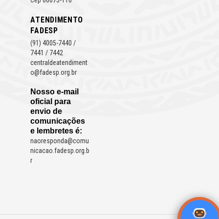
ATENDIMENTO
FADESP
(91) 4005-7440 /
7441 / 7442
centraldeatendiment
o@fadesp.org.br
Nosso e-mail
oficial para
envio de
comunicações
e lembretes é:
naoresponda@comu
nicacao.fadesp.org.b
r