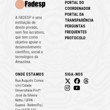
PORTAL DO
COORDENADOR
PORTAL DA
A FADESP é uma
TRANSPARÊNCIA
instituição de
PERGUNTAS
direito privado,
FREQUENTES
sem fins lucrativos,
que tem como
PROTOCOLO
objetivo apoiar o
desenvolvimento
científico, social e
tecnológico da
Amazônia.
ONDE ESTAMOS
SIGA-NOS
Rua Augusto Correa
s/n | Cidade
Universitária Profº
José da Silveira
Netto / UFPA -
Guamá - Belém/Pa |
Cep 66075-110