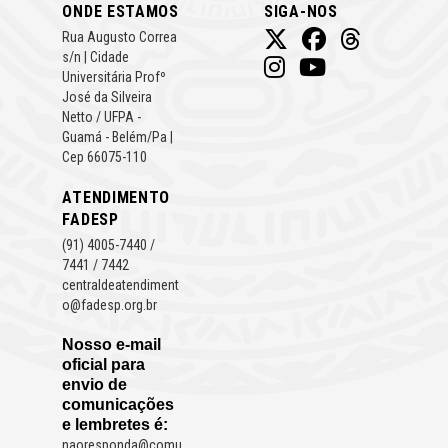
ONDE ESTAMOS
SIGA-NOS
Rua Augusto Correa
s/n | Cidade
Universitária Profº
José da Silveira
Netto / UFPA -
Guamá - Belém/Pa |
Cep 66075-110
ATENDIMENTO
FADESP
(91) 4005-7440 /
7441 / 7442
centraldeatendiment
o@fadesp.org.br
Nosso e-mail
oficial para
envio de
comunicações
e lembretes é:
naoresponda@comu