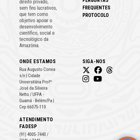
PERGUNTAS
direito privado,
FREQUENTES
sem fins lucrativos,
que tem como
PROTOCOLO
objetivo apoiar o
desenvolvimento
científico, social e
tecnológico da
Amazônia.
ONDE ESTAMOS
SIGA-NOS
Rua Augusto Correa
s/n | Cidade
Universitária Profº
José da Silveira
Netto / UFPA -
Guamá - Belém/Pa |
Cep 66075-110
ATENDIMENTO
FADESP
(91) 4005-7440 /