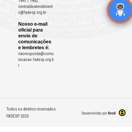
7441 / 7442
centraldeatendiment
o@fadesp.org.br
Nosso e-mail
oficial para
envio de
comunicações
e lembretes é:
naoresponda@comu
nicacao.fadesp.org.b
r
Todos os direitos reservados.
FADESP 2025