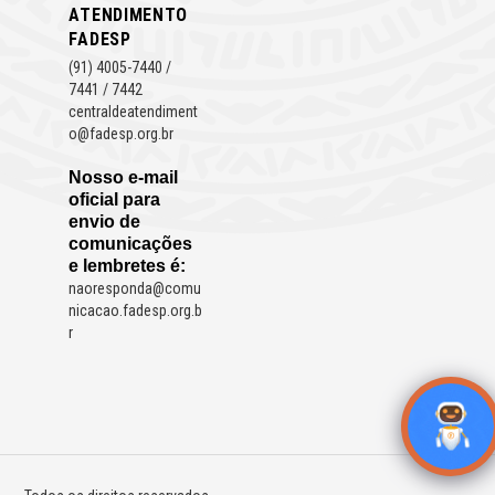
ATENDIMENTO
FADESP
(91) 4005-7440 /
7441 / 7442
centraldeatendiment
o@fadesp.org.br
Nosso e-mail
oficial para
envio de
comunicações
e lembretes é:
naoresponda@comu
nicacao.fadesp.org.b
r