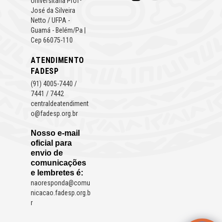
Universitária Profº
José da Silveira
Netto / UFPA -
Guamá - Belém/Pa |
Cep 66075-110
ATENDIMENTO
FADESP
(91) 4005-7440 /
7441 / 7442
centraldeatendiment
o@fadesp.org.br
Nosso e-mail
oficial para
envio de
comunicações
e lembretes é:
naoresponda@comu
nicacao.fadesp.org.b
r