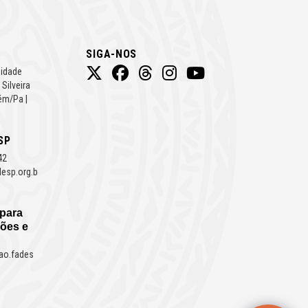
SIGA-NOS
Cidade
 Silveira
ém/Pa |
SP
42
esp.org.b
 para
ões e
ao.fades