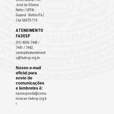
José da Silveira
Netto / UFPA -
Guamá - Belém/Pa |
Cep 66075-110
ATENDIMENTO
FADESP
(91) 4005-7440 /
7441 / 7442
centraldeatendiment
o@fadesp.org.br
Nosso e-mail
oficial para
envio de
comunicações
e lembretes é:
naoresponda@comu
nicacao.fadesp.org.b
r