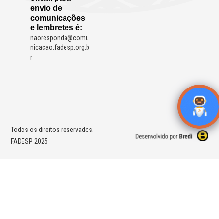
envio de
comunicações
e lembretes é:
naoresponda@comu
nicacao.fadesp.org.b
r
Todos os direitos reservados.
FADESP 2025