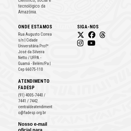
científico, social e
tecnológico da
Amazônia.
ONDE ESTAMOS
SIGA-NOS
Rua Augusto Correa
s/n | Cidade
Universitária Profº
José da Silveira
Netto / UFPA -
Guamá - Belém/Pa |
Cep 66075-110
ATENDIMENTO
FADESP
(91) 4005-7440 /
7441 / 7442
centraldeatendiment
o@fadesp.org.br
Nosso e-mail
oficial para