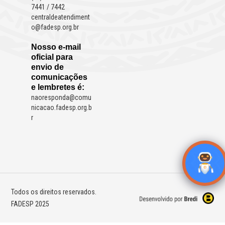
7441 / 7442
centraldeatendiment
o@fadesp.org.br
Nosso e-mail
oficial para
envio de
comunicações
e lembretes é:
naoresponda@comu
nicacao.fadesp.org.b
r
Todos os direitos reservados.
FADESP 2025