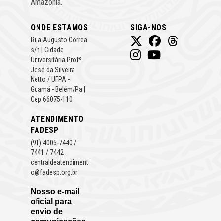
Amazônia.
ONDE ESTAMOS
SIGA-NOS
Rua Augusto Correa
s/n | Cidade
Universitária Profº
José da Silveira
Netto / UFPA -
Guamá - Belém/Pa |
Cep 66075-110
ATENDIMENTO
FADESP
(91) 4005-7440 /
7441 / 7442
centraldeatendiment
o@fadesp.org.br
Nosso e-mail
oficial para
envio de