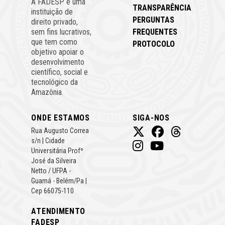
A FADESP é uma
TRANSPARÊNCIA
instituição de
PERGUNTAS
direito privado,
FREQUENTES
sem fins lucrativos,
que tem como
PROTOCOLO
objetivo apoiar o
desenvolvimento
científico, social e
tecnológico da
Amazônia.
ONDE ESTAMOS
SIGA-NOS
Rua Augusto Correa
s/n | Cidade
Universitária Profº
José da Silveira
Netto / UFPA -
Guamá - Belém/Pa |
Cep 66075-110
ATENDIMENTO
FADESP