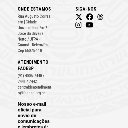
ONDE ESTAMOS
SIGA-NOS
Rua Augusto Correa
s/n | Cidade
Universitária Profº
José da Silveira
Netto / UFPA -
Guamá - Belém/Pa |
Cep 66075-110
ATENDIMENTO
FADESP
(91) 4005-7440 /
7441 / 7442
centraldeatendiment
o@fadesp.org.br
Nosso e-mail
oficial para
envio de
comunicações
e lembretes é: