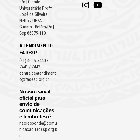
s/n | Cidade
Universitária Profº
José da Silveira
Netto / UFPA -
Guamá - Belém/Pa |
Cep 66075-110
ATENDIMENTO
FADESP
(91) 4005-7440 /
7441 / 7442
centraldeatendiment
o@fadesp.org.br
Nosso e-mail
oficial para
envio de
comunicações
e lembretes é:
naoresponda@comu
nicacao.fadesp.org.b
r