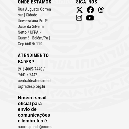
ONDE ESTAMOS
SIGA-NOS
Rua Augusto Correa
s/n | Cidade
Universitária Profº
José da Silveira
Netto / UFPA -
Guamá - Belém/Pa |
Cep 66075-110
ATENDIMENTO
FADESP
(91) 4005-7440 /
7441 / 7442
centraldeatendiment
o@fadesp.org.br
Nosso e-mail
oficial para
envio de
comunicações
e lembretes é:
naoresponda@comu