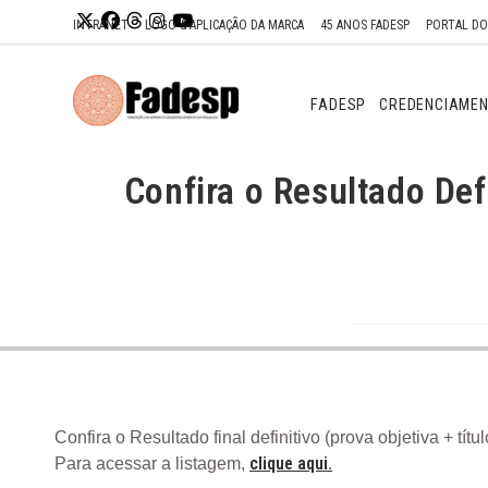
Ir para o
INTRANET
LOGO & APLICAÇÃO DA MARCA
45 ANOS FADESP
PORTAL D
conteúdo
FADESP
CREDENCIAME
Confira o Resultado Def
Confira o Resultado final definitivo (prova objetiva + t
clique aqui.
Para acessar a listagem,