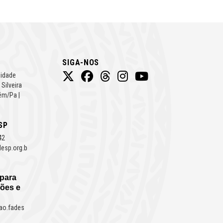
SIGA-NOS
Cidade
 Silveira
ém/Pa |
SP
42
esp.org.b
 para
ões e
ao.fades