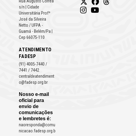
Rua Augusto Correa
s/n | Cidade
Universitária Profº
José da Silveira
Netto / UFPA -
Guamá - Belém/Pa |
Cep 66075-110
ATENDIMENTO
FADESP
(91) 4005-7440 /
7441 / 7442
centraldeatendiment
o@fadesp.org.br
Nosso e-mail
oficial para
envio de
comunicações
e lembretes é:
naoresponda@comu
nicacao.fadesp.org.b