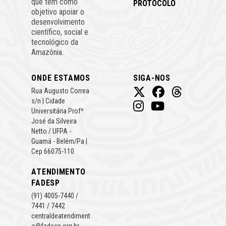
que tem como
PROTOCOLO
objetivo apoiar o
desenvolvimento
científico, social e
tecnológico da
Amazônia.
ONDE ESTAMOS
SIGA-NOS
Rua Augusto Correa
s/n | Cidade
Universitária Profº
José da Silveira
Netto / UFPA -
Guamá - Belém/Pa |
Cep 66075-110
ATENDIMENTO
FADESP
(91) 4005-7440 /
7441 / 7442
centraldeatendiment
o@fadesp.org.br