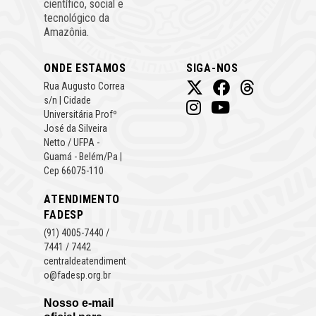
científico, social e
tecnológico da
Amazônia.
ONDE ESTAMOS
SIGA-NOS
Rua Augusto Correa
s/n | Cidade
Universitária Profº
José da Silveira
Netto / UFPA -
Guamá - Belém/Pa |
Cep 66075-110
ATENDIMENTO
FADESP
(91) 4005-7440 /
7441 / 7442
centraldeatendiment
o@fadesp.org.br
Nosso e-mail